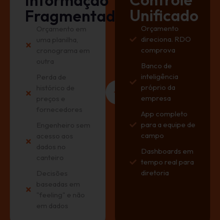
Unificado
Fragmentada
Orçamento
Orçamento em
direciona. RDO
uma planilha,
comprova
cronograma em
outra
Banco de
inteligência
Perda de
próprio da
histórico de
empresa
preços e
fornecedores
App completo
para a equipe de
Engenheiro sem
campo
acesso aos
dados no
Dashboards em
canteiro
tempo real para
diretoria
Decisões
baseadas em
"feeling" e não
em dados