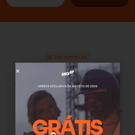
DEPOIMENTOS
Quem usa,
recomenda
“A
“Com a
“Com a
Brickup
Brickup,
Brickup
é o
nenhum valor
centralizei
coração
se perde.
toda a
da minha
Passei de uma
gestão
empresa.
gestão
financeira