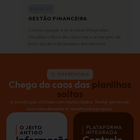
PASSO 05
GESTÃO FINANCEIRA
Contas a pagar e a receber integradas.
Visualize o fluxo de caixa real e a margem de
lucro da obra atualizados diariamente.
DIFERENCIAIS
Chega do caos das
planilhas
soltas
A construção civil lida com muitos dados. Tentar gerenciar
isso manualmente é receita para prejuízo.
PLATAFORMA
O JEITO
INTEGRADA
ANTIGO
Controle
Informação