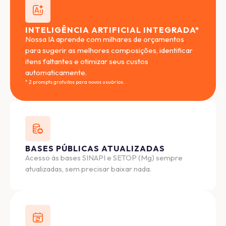
INTELIGÊNCIA ARTIFICIAL INTEGRADA*
Nossa IA aprende com milhares de orçamentos
para sugerir as melhores composições, identificar
itens faltantes e otimizar seus custos
automaticamente.
* 2 prompts gratuitos para novos usuários.
BASES PÚBLICAS ATUALIZADAS
Acesso às bases SINAPI e SETOP (Mg) sempre
atualizadas, sem precisar baixar nada.