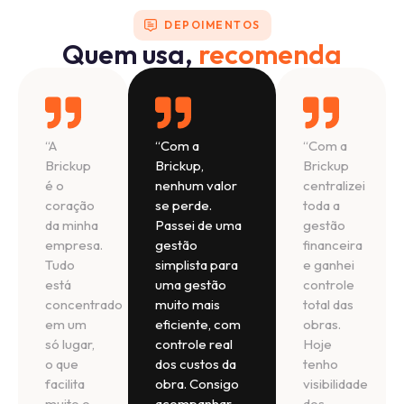
DEPOIMENTOS
Quem usa,
recomenda
“A
“Com a
“Com a
Brickup
Brickup,
Brickup
é o
nenhum valor
centralizei
coração
se perde.
toda a
da minha
Passei de uma
gestão
empresa.
gestão
financeira
Tudo
simplista para
e ganhei
está
uma gestão
controle
concentrado
muito mais
total das
em um
eficiente, com
obras.
só lugar,
controle real
Hoje
o que
dos custos da
tenho
facilita
obra. Consigo
visibilidade
muito o
acompanhar
dos