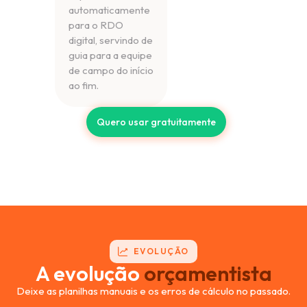
automaticamente
para o RDO
digital, servindo de
guia para a equipe
de campo do início
ao fim.
Quero usar gratuitamente
EVOLUÇÃO
A evolução
orçamentista
Deixe as planilhas manuais e os erros de cálculo no passado.