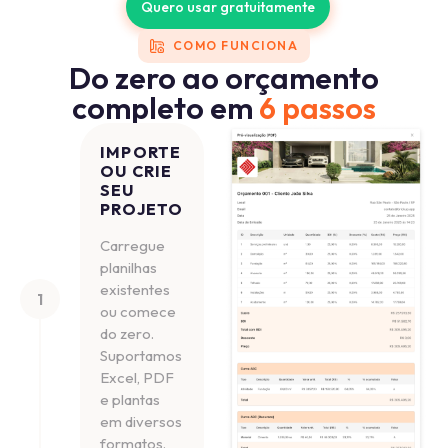
Quero usar gratuitamente
COMO FUNCIONA
Do zero ao orçamento
completo em
6 passos
IMPORTE
OU CRIE
SEU
PROJETO
Carregue
planilhas
existentes
1
ou comece
do zero.
Suportamos
Excel, PDF
e plantas
em diversos
formatos.