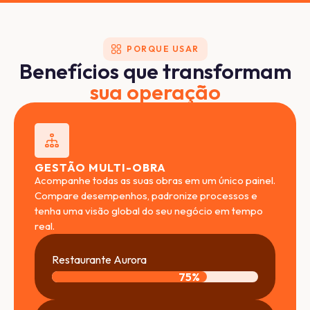
PORQUE USAR
Benefícios que transformam
sua operação
GESTÃO MULTI-OBRA
Acompanhe todas as suas obras em um único painel.
Compare desempenhos, padronize processos e
tenha uma visão global do seu negócio em tempo
real.
Restaurante Aurora
75
%