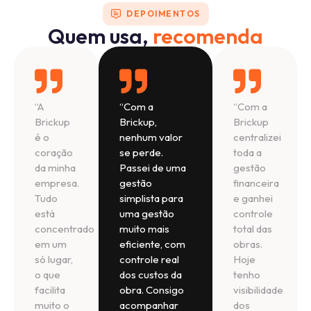
DEPOIMENTOS
Quem usa,
recomenda
“A
“Com a
“Com a
Brickup
Brickup,
Brickup
é o
nenhum valor
centralizei
coração
se perde.
toda a
da minha
Passei de uma
gestão
empresa.
gestão
financeira
Tudo
simplista para
e ganhei
está
uma gestão
controle
concentrado
muito mais
total das
em um
eficiente, com
obras.
só lugar,
controle real
Hoje
o que
dos custos da
tenho
facilita
obra. Consigo
visibilidade
muito o
acompanhar
dos