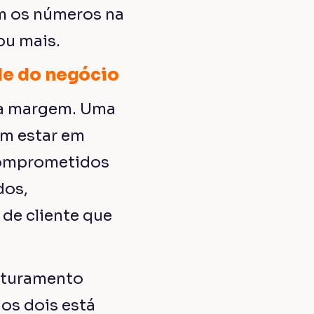
m os números na
ou mais.
de do negócio
ra margem. Uma
im estar em
 comprometidos
dos,
de cliente que
faturamento
os dois está