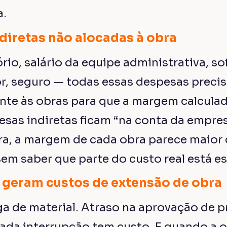
a.
diretas não alocadas à obra
rio, salário da equipe administrativa, s
r, seguro — todas essas despesas preci
te às obras para que a margem calculada
sas indiretas ficam “na conta da empre
ra, a margem de cada obra parece maior 
em saber que parte do custo real está e
e geram custos de extensão de obra
ga de material. Atraso na aprovação de p
Cada interrupção tem custo. E quando a o