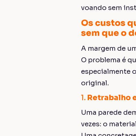
voando sem ins
Os custos q
sem que o 
A margem de uma
O problema é q
especialmente o
original.
1.
Retrabalho e
Uma parede demo
vezes: o materia
Uma concretagem