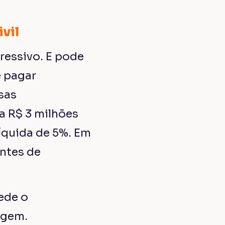
vil
ressivo. E pode
e pagar
sas
a R$ 3 milhões
íquida de 5%. Em
antes de
ede o
rgem.