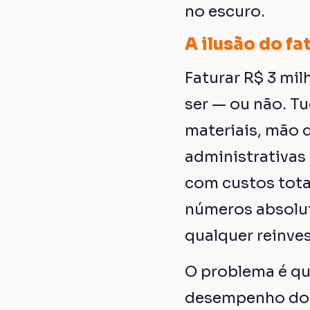
no escuro.
A ilusão do fa
Faturar R$ 3 mi
ser — ou não. T
materiais, mão 
administrativas 
com custos tota
números absoluto
qualquer reinve
O problema é qu
desempenho do 