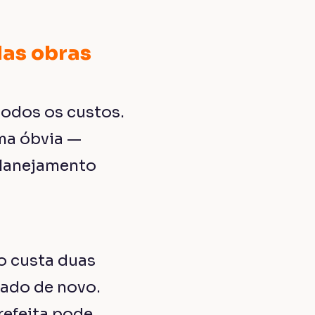
das obras
todos os custos.
ma óbvia —
planejamento
o custa duas
usado de novo.
refeita pode