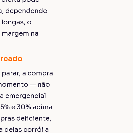
pa, dependendo
 longas, o
de margem na
ercado
 parar, a compra
 momento — não
a emergencial
 15% e 30% acima
ras deficiente,
 delas corrói a