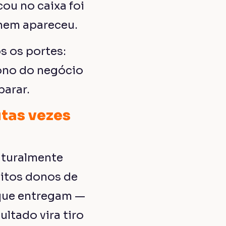
cou no caixa foi
nem apareceu.
s os portes:
ono do negócio
parar.
itas vezes
uturalmente
uitos donos de
 que entregam —
ultado vira tiro