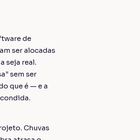
oftware de
sam ser alocadas
 seja real.
sa” sem ser
do que é — e a
scondida.
rojeto. Chuvas
bra atrasa o