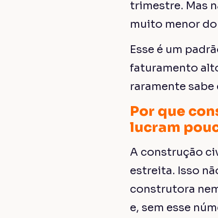
trimestre. Mas n
muito menor do 
Esse é um padrã
faturamento alt
raramente sabe e
Por que con
lucram pou
A construção ci
estreita. Isso 
construtora nem
e, sem esse núme