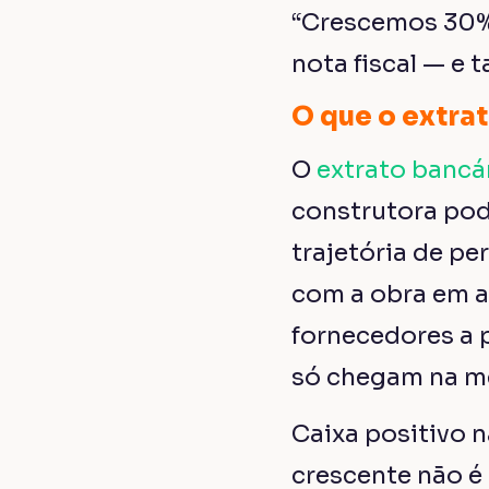
“Crescemos 30% 
nota fiscal — e
O que o extra
O
extrato bancá
construtora pode
trajetória de p
com a obra em a
fornecedores a 
só chegam na m
Caixa positivo 
crescente não é