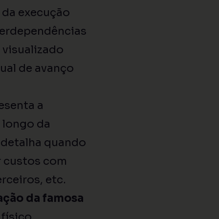
 da execução
nterdependências
 visualizado
tual de avanço
esenta a
 longo da
e detalha quando
ir custos com
rceiros, etc.
ação da famosa
 físico