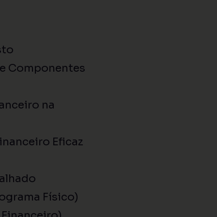
sto
s e Componentes
anceiro na
nanceiro Eficaz
talhado
ograma Físico)
Financeiro)