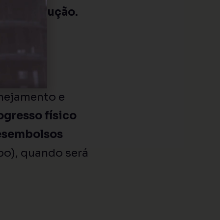
s da execução.
iro?
anejamento e
ogresso físico
desembolsos
opo), quando será