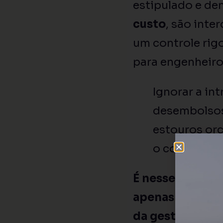
estipulado e den
custo
, são int
um controle rig
para engenheiros
Ignorar a int
desembolsos
estouros orç
o compromet
É nesse context
apenas uma fer
da gestão de ob