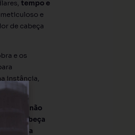
ilares,
tempo e
 meticuloso e
dor de cabeça
obra e os
para
a instância,
e revela não
uebra-cabeça
 integrada