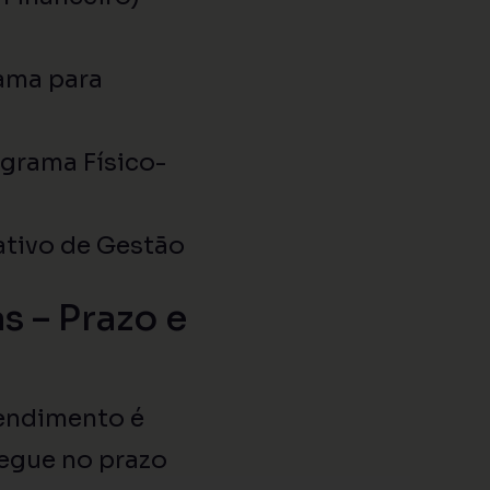
ama para
ograma Físico-
tivo de Gestão
 – Prazo e
eendimento é
egue no prazo