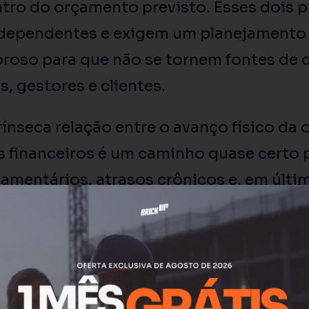
tro do orçamento previsto. Esses dois p
erdependentes e exigem um planejamento
oroso para que não se tornem fontes de 
, gestores e clientes.
rínseca relação entre o avanço físico da 
 financeiros é um caminho quase certo 
amentários, atrasos crônicos e, em últim
imento da viabilidade do projeto.
o que o cronograma físico-financeiro s
ramenta, mas uma peça essencial no q
ras eficiente, proporcionando a visão