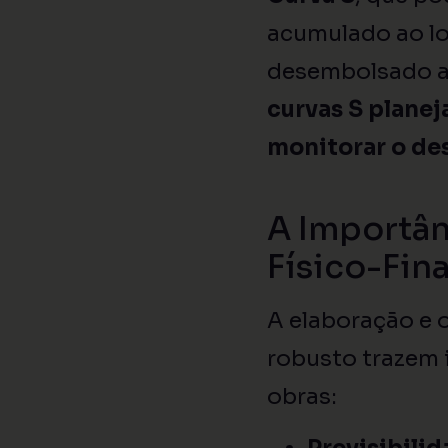
acumulado ao lo
desembolsado a
curvas S planej
monitorar o de
A Importân
Físico-Fin
A elaboração e
robusto trazem 
obras: