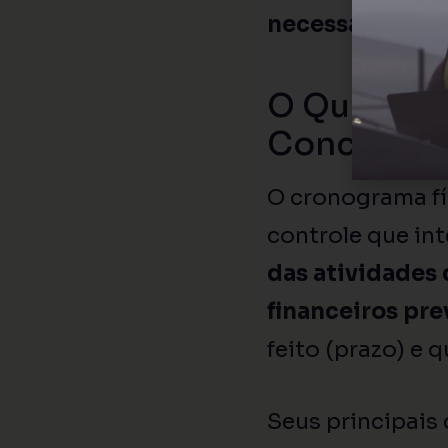
necessária par
O Que é o 
Conceitos
O cronograma fí
controle que in
das atividades
financeiros pre
feito (prazo) e 
Seus principais