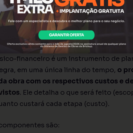
a navegar com segurança pelos desafio
Cronograma Físico-Finance
 e Componentes Essenciais
sico-financeiro é um instrumento de pl
tegra, em uma única linha do tempo,
o pr
 da obra com os respectivos custos e 
vistos
. Ele detalha o que será feito (esc
quanto custará cada etapa (custo).
 componentes são: