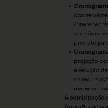
Cronograma 
dos serviços
(precedência
através de u
previsto par
Cronograma 
projeção do
execução da 
os recursos 
materiais, m
A combinação d
Curva S
, que po