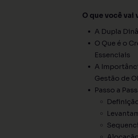
O que você vai 
A Dupla Din
O Que é o C
Essenciais
A Importânci
Gestão de O
Passo a Pass
Definição
Levantam
Sequenci
Alocação