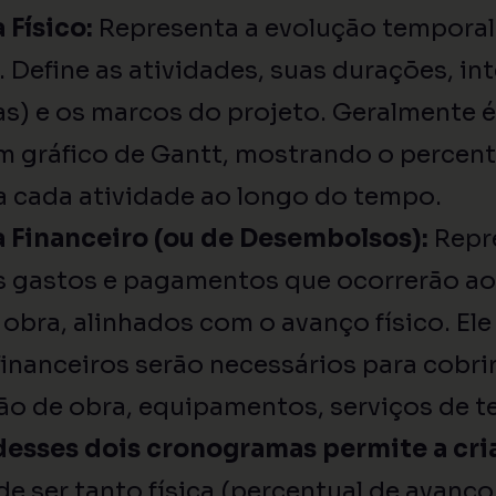
Físico:
Representa a evolução temporal
. Define as atividades, suas durações, i
s) e os marcos do projeto. Geralmente é
m gráfico de Gantt, mostrando o percen
a cada atividade ao longo do tempo.
Financeiro (ou de Desembolsos):
Repr
s gastos e pagamentos que ocorrerão ao
obra, alinhados com o avanço físico. El
financeiros serão necessários para cobr
ão de obra, equipamentos, serviços de te
esses dois cronogramas permite a cri
de ser tanto física (percentual de avanço