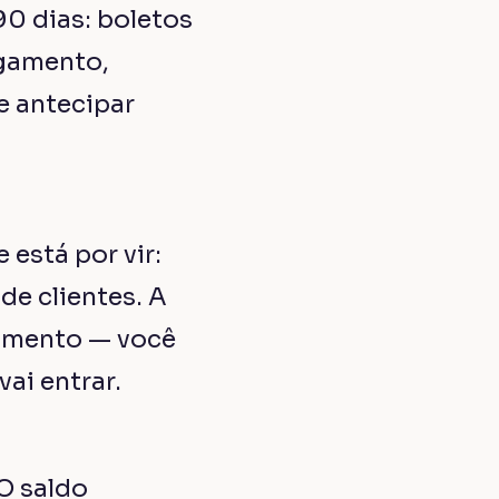
90 dias: boletos
agamento,
e antecipar
 está por vir:
de clientes. A
jamento — você
ai entrar.
 O saldo