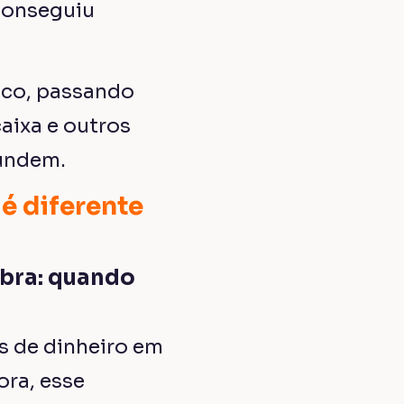
conseguiu
ico, passando
caixa e outros
fundem.
 é diferente
obra: quando
as de dinheiro em
ora, esse