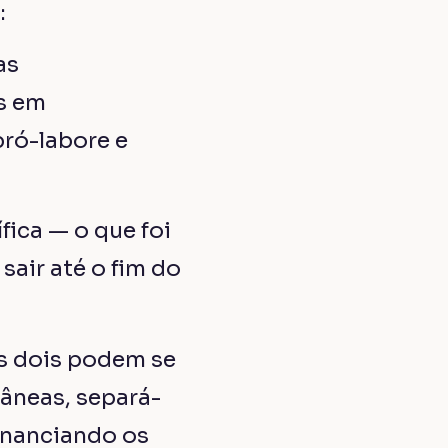
:
as
s em
ró-labore e
fica — o que foi
sair até o fim do
os dois podem se
tâneas, separá-
financiando os