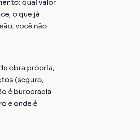
ento: qual valor
ce, o que já
isão, você não
de obra própria,
etos (seguro,
ão é burocracia
ro e onde é