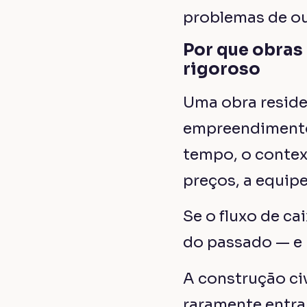
problemas de ou
Por que obras
rigoroso
Uma obra reside
empreendimento 
tempo, o contex
preços, a equip
Se o fluxo de ca
do passado — e 
A construção civ
raramente entra