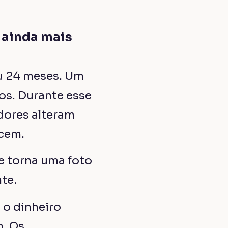
 ainda mais
ou 24 meses. Um
os. Durante esse
dores alteram
ecem.
se torna uma foto
te.
 o dinheiro
m. Os