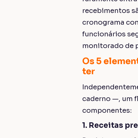
recebimentos sã
cronograma cont
funcionários se
monitorado de p
Os 5 element
ter
Independentemen
caderno —, um fl
componentes:
1. Receitas pr