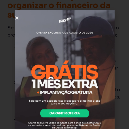
organizar o financeiro da
sua construtora
Se você identificou que seu controle financeiro
precisa evoluir, aqui estão os primeiros passos:
Separe as contas da empresa das
pessoais.
Abra uma conta bancária
exclusiva para a construtora, se ainda não
tiver. Isso é o primeiro passo para enxergar
a realidade financeira do negócio.
Liste tudo que vai entrar e sair nos
próximos 30 dias.
Não precisa ser perfeito
— precisa ser real. Recebimentos previstos,
fornecedores a pagar, salários, impostos.
Esse é o seu fluxo de caixa mínimo.
Crie categorias de despesa por obra.
Material, mão de obra, aluguel de