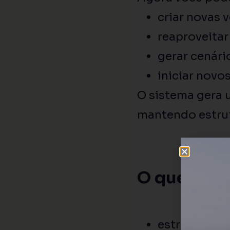
criar novas 
reaproveitar
gerar cenário
iniciar novo
O sistema gera 
mantendo estrut
O que é re
estrutura do