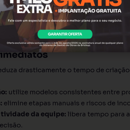
omposições
 custos e valores de venda
ustar o que for necessário e seguir com 
 imediatos
eduza drasticamente o tempo de criação
o:
utilize modelos consistentes entre pr
:
elimine etapas manuais e riscos de inc
tividade da equipe:
libera tempo para a
ecisão.