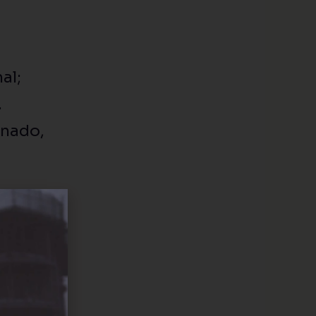
al;
.
onado,
 itens)