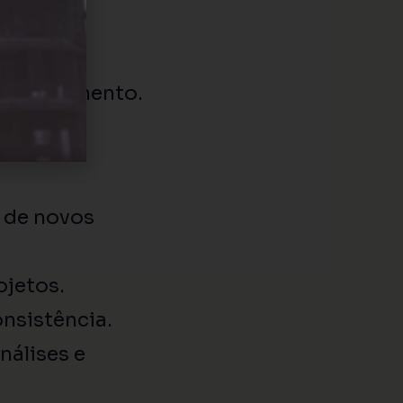
o planejamento.
 de novos
ojetos.
onsistência.
nálises e