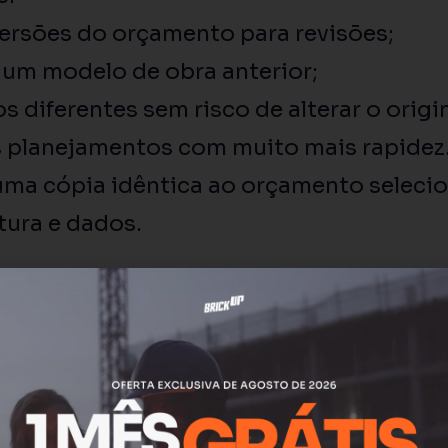
versões do orçamento para revisões;
 um modelo de obra anterior;
s diferentes sem risco de alterar o origin
s planejamentos com muito mais rapidez
uma cópia idêntica ao orçamento seleci
ura e dados.
plicado?
 orçamento (categorias, subcategorias e