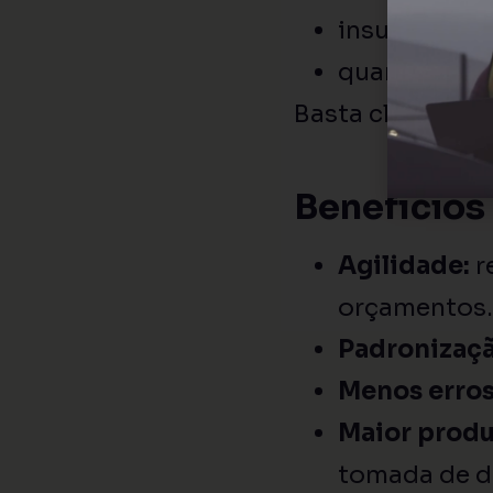
insumos e c
quantidades,
Basta clonar, aj
Benefícios
Agilidade:
r
orçamentos.
Padronizaçã
Menos erros
Maior produ
tomada de d