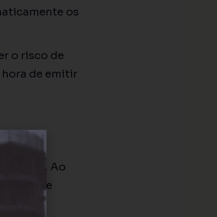
maticamente os
r o risco de
hora de emitir
 simples. Ao
de dados e