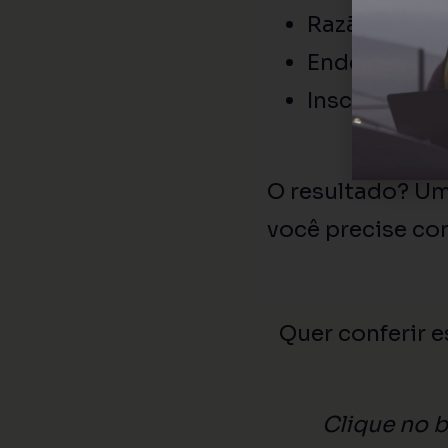
Razão Social
Endereço co
Inscrição Es
O resultado? U
você precise co
Quer conferir e
Clique no b