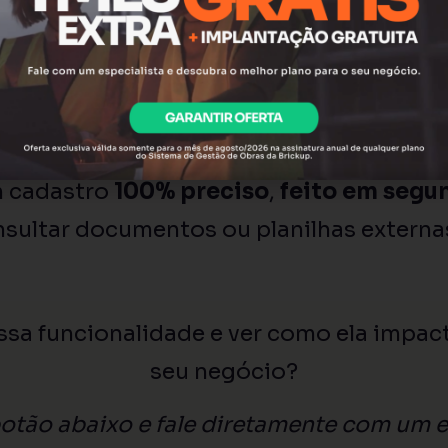
 e Nome Fantasia;
mpleto;
tadual (quando disponível).
m cadastro
100% preciso
,
feito em segu
nsultar documentos ou planilhas externa
ssa funcionalidade e ver como ela impact
seu negócio?
otão abaixo e fale diretamente com um e