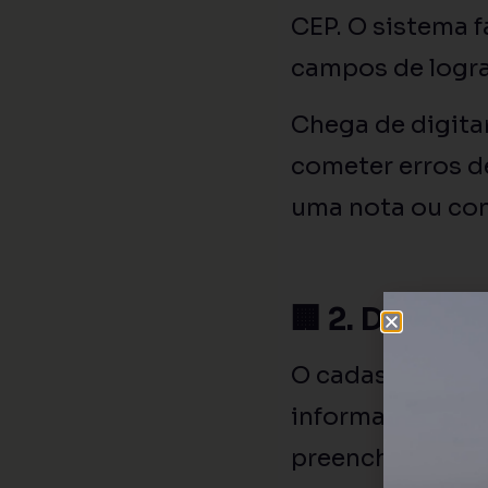
CEP. O sistema 
campos de logra
Chega de digita
cometer erros d
uma nota ou con
🏢 2. Dados 
O cadastro de
C
informar o CNPJ
preenche autom