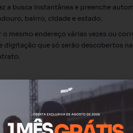
faz a busca instantânea e preenche auto
douro, bairro, cidade e estado.
r o mesmo endereço várias vezes ou corre
e digitação que só serão descobertos na 
trato.
da empresa direto do CNPJ
lientes e Fornecedores
ficou ainda mais
 da empresa, a Brickup consulta a base 
aticamente: