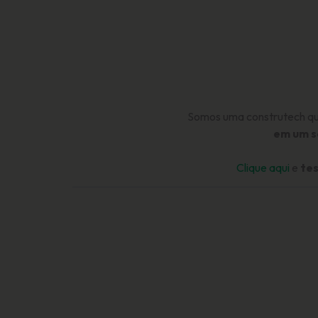
Somos uma construtech que
em um s
Clique aqui
e
te