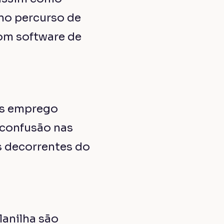
ckup trabalhamos
ios que podem
petindo no
um software de
erir amplamente
e as
 de um
contato com a