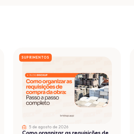
21 de julho de 2026
Custo Real de Obra e Rateio:
Como calcular sem deixar nada de
fora
O custo real de uma obra é a soma dos
custos diretos com a parcela...
Ler mais ...