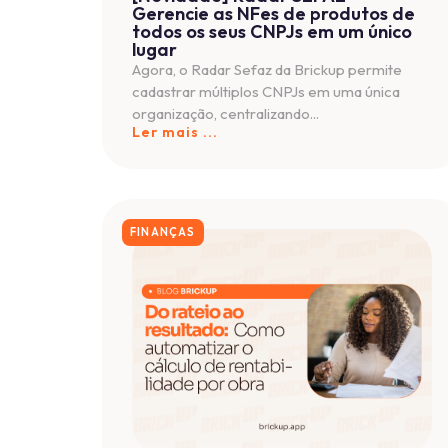
Conecte-se com outr
Evolua sua gestão, tome decisões mais inte
para o grupo Engenharia & Negócios no Wh
Participar do Grupo