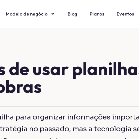
nteiro de obras.
anual
Modelo de negócio
Blog
Planos
Eventos
ilhas convencionais precisam ser preench
almente, o que sujeita a tarefa a erros
ção humana. Por isso, para evitar falhas
damental substituir as planilhas por um 
prejuízos
tópico anterior, cabe frisar que o simp
ma vírgula quantitativa pode gerar uma
e, consequentemente, atrasos e prejuízo