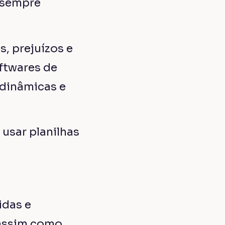
lanilha são
om esse sistema
estão de obras
 relatórios
ra administrar
, funcionários e