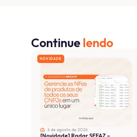
22 de julho de 2026
Automatize o Cálculo de
Rentabilidade por Obra
Automatizar o cálculo de rentabilidade por
obra envolve ratear lançamentos entre
centros de custo e...
Ler mais ...