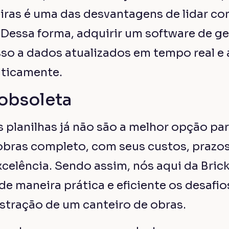
Quem é a Brickup?
 nasceu no canteiro de obras com soluções que vão do administr
ó lugar
, para gestão completa no mercado da construção civil e i
ste gratuitamente
o sistema top para gestão das suas obras m
 conheça o Sistema de Gestão de Obras Completo da Br