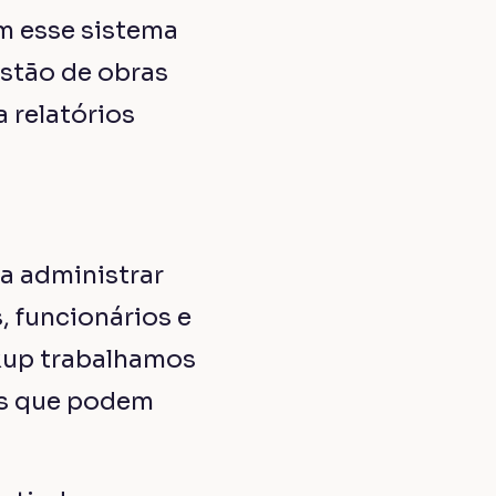
ativo ao operacional,
tudo
ndustrial.
udar de patamar!
ickup agora mesmo!