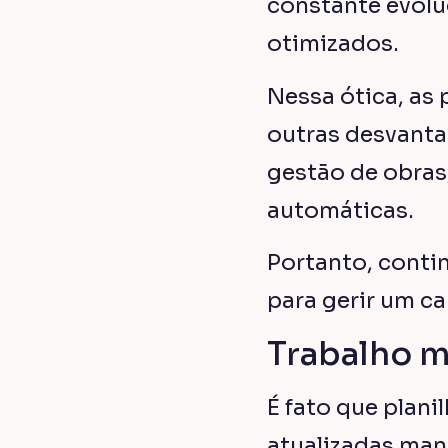
erro.
Falta de s
Ter que sempre 
atuais e verdad
de organização.
garante um aces
gerados automa
Estratégia
É inegável que a
um canteiro de 