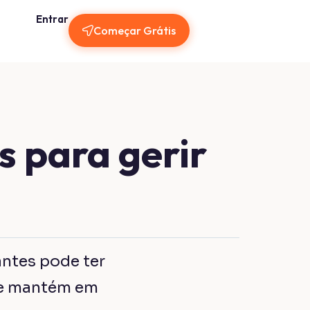
Entrar
Começar Grátis
idas e
, assim como
 no percurso de
bom software de
les emprego
 confusão nas
s decorrentes do