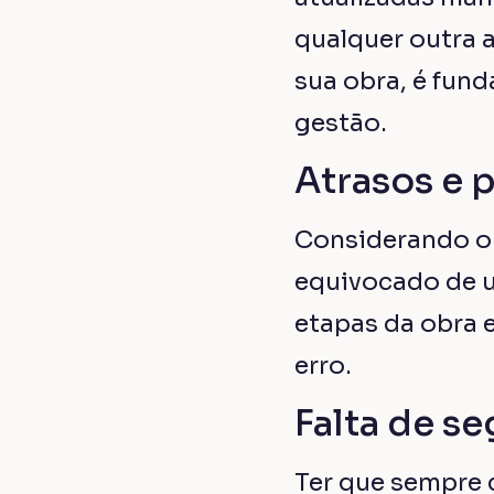
insumos, com ex
para solucionar 
surgir na admin
Se você deseja
mercado da enge
gestão. A Brick
o seu canteiro d
informações atu
dispositivo móv
Venha conhecer 
gente para sabe