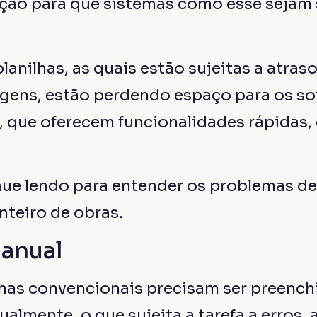
egurança
checar que as informações contidas na p
eiras é uma das desvantagens de lidar c
 Dessa forma, adquirir um software de g
so a dados atualizados em tempo real e a
ticamente.
 obsoleta
s planilhas já não são a melhor opção pa
obras completo, com seus custos, prazos