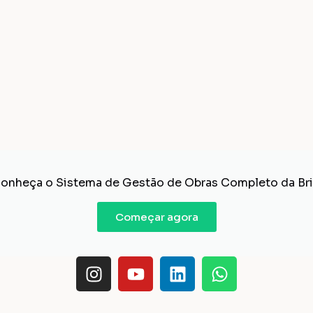
5 de agosto de 2026
Como organizar as requisições de
compra da obra: Passo a passo
completo
Guia passo a passo para estruturar a
requisição de materiais na obra: o que
registrar,...
Ler mais ...
FINANÇAS