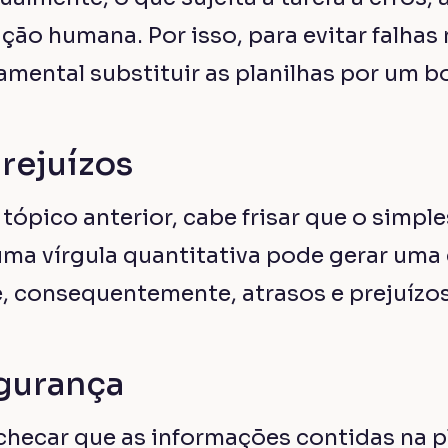
celência. Sendo assim, nós aqui da Bri
de maneira prática e eficiente os desaf
istração de um canteiro de obras.
 manter sua empresa em destaque e com
nharia civil, é fundamental investir em 
up oferece um produto que te permite g
e obras de forma facilitada, tendo sempr
alizadas na palma de sua mão, por meio
el.
um pouco de nosso trabalho. Entre em 
r mais!