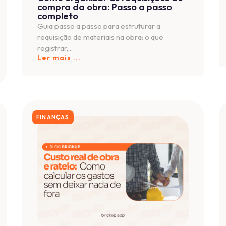
os 300+ engenheiros e gestor
ligentes e fique por dentro de cursos, eventos gratuitos, conteú
atsApp e conecte-se com profissionais que vivem a obra e o neg