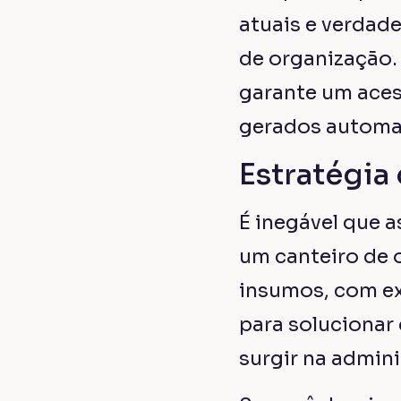
Somos uma construtech que
em um s
Clique aqui
e
te
Clique no botão e